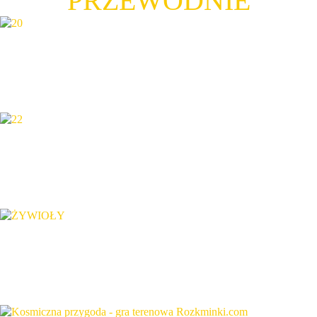
PRZEWODNIE
W 5 DNI DOOKOŁA ŚWIATA
29.06 - 3.07
SZKOŁA DETEKTYWÓW
6.07 - 10.07
4 ŻYWIOŁY
13.07 - 17.07