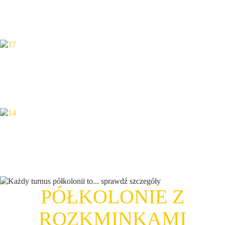
TAJEMNICE WIELKIEGO MIASTA
10.08 - 14.08
ODJECHANI MÓZGOWCY
17.08 - 21.08
BEZLUDNA WYSPA: OSTATNIE STARCIE
24.08 - 28.08
PÓŁKOLONIE Z
ROZKMINKAMI