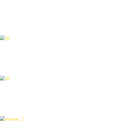
LEVEL UP: CYFROWA TWIERDZA
20.07 - 24.07
STRAŻNICY CZASU
27.07 - 31.07
ZA KULISAMI: TWÓRCY I GWIAZDY
3.08 - 7.08