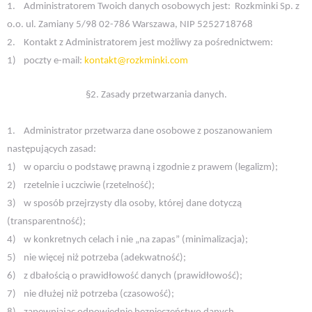
1.
Administratorem Twoich danych osobowych jest:
Rozkminki Sp. z
o.o. ul. Zamiany 5/98 02-786 Warszawa, NIP 5252718768
2.
Kontakt z Administratorem jest możliwy za pośrednictwem:
1)
poczty e-mail:
kontakt@rozkminki.com
§2. Zasady przetwarzania danych.
1.
Administrator przetwarza dane osobowe z poszanowaniem
następujących zasad:
1)
w oparciu o podstawę prawną i zgodnie z prawem (legalizm);
2)
rzetelnie i uczciwie (rzetelność);
3)
w sposób przejrzysty dla osoby, której dane dotyczą
(transparentność);
4)
w konkretnych celach i nie „na zapas” (minimalizacja);
5)
nie więcej niż potrzeba (adekwatność);
6)
z dbałością o prawidłowość danych (prawidłowość);
7)
nie dłużej niż potrzeba (czasowość);