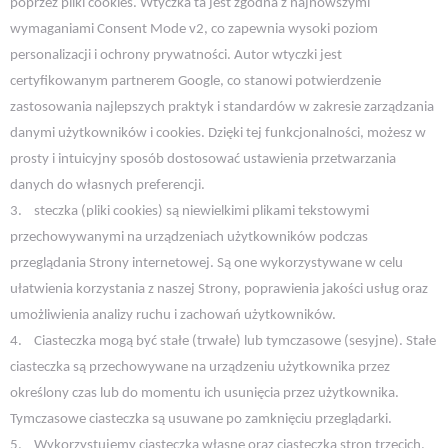
poprzez pliki cookies. Wtyczka ta jest zgodna z najnowszymi
wymaganiami Consent Mode v2, co zapewnia wysoki poziom
personalizacji i ochrony prywatności. Autor wtyczki jest
certyfikowanym partnerem Google, co stanowi potwierdzenie
zastosowania najlepszych praktyk i standardów w zakresie zarządzania
danymi użytkowników i cookies. Dzięki tej funkcjonalności, możesz w
prosty i intuicyjny sposób dostosować ustawienia przetwarzania
danych do własnych preferencji.
3.
steczka (pliki cookies) są niewielkimi plikami tekstowymi
przechowywanymi na urządzeniach użytkowników podczas
przeglądania Strony internetowej. Są one wykorzystywane w celu
ułatwienia korzystania z naszej Strony, poprawienia jakości usług oraz
umożliwienia analizy ruchu i zachowań użytkowników.
4.
Ciasteczka mogą być stałe (trwałe) lub tymczasowe (sesyjne). Stałe
ciasteczka są przechowywane na urządzeniu użytkownika przez
określony czas lub do momentu ich usunięcia przez użytkownika.
Tymczasowe ciasteczka są usuwane po zamknięciu przeglądarki.
5.
Wykorzystujemy ciasteczka własne oraz ciasteczka stron trzecich.